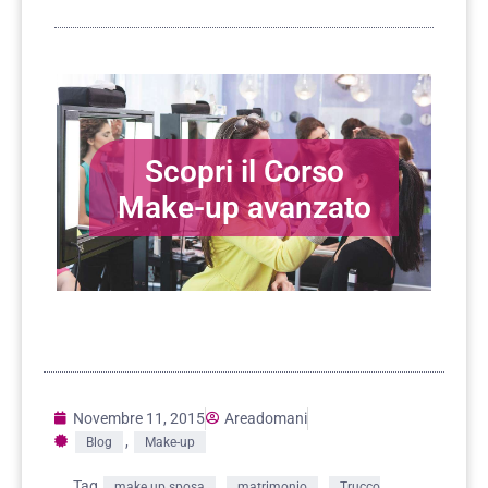
Scopri il Corso
Make-up avanzato
Novembre 11, 2015
Areadomani
,
Blog
Make-up
Tag
,
,
make up sposa
matrimonio
Trucco