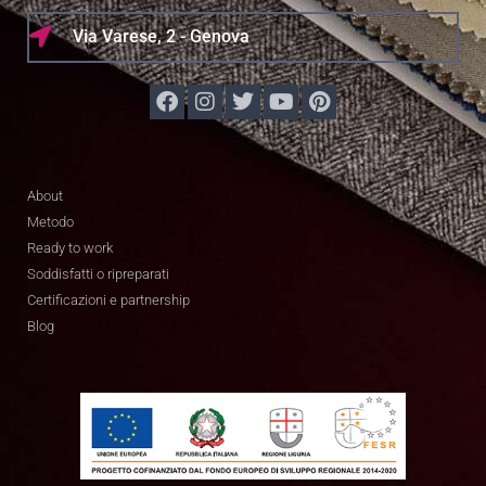
Via Varese, 2 - Genova
About
Metodo
Ready to work
Soddisfatti o ripreparati
Certificazioni e partnership
Blog