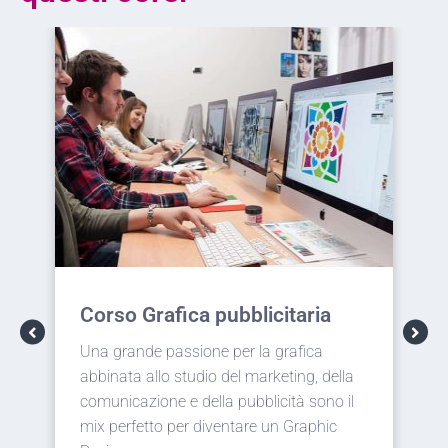
licitaria
Corso Web design
la grafica
Racchiudere in un unico progetto use
marketing, della
experience, comunicazione visiva,
blicità sono il
immagine del brand è il compito del 
re un Graphic
Designer. Funzionalità ed estetica a