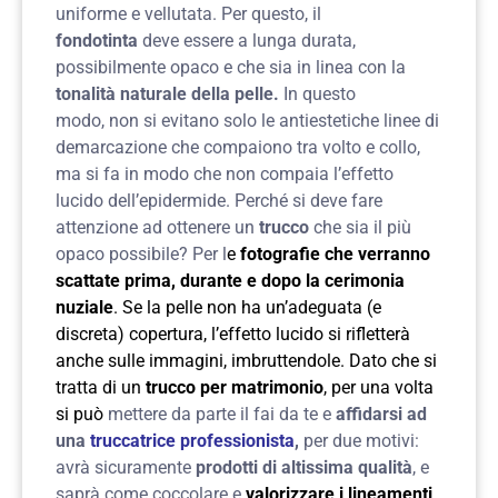
uniforme e vellutata. Per questo, il
fondotinta
deve essere a lunga durata,
possibilmente opaco e che sia in linea con la
tonalità naturale della pelle.
In questo
modo,
non si evitano solo le antiestetiche linee di
demarcazione che compaiono tra volto e collo,
ma si fa in modo che non compaia l’effetto
lucido dell’epidermide. Perché si deve fare
attenzione ad ottenere un
trucco
che sia il più
opaco possibile? Per l
e
fotografie che verranno
scattate prima, durante e dopo la cerimonia
nuziale
. Se la pelle non ha un’adeguata (e
discreta) copertura, l’effetto lucido si rifletterà
anche sulle immagini, imbruttendole.
Dato che si
tratta di un
trucco per matrimonio
, per una volta
si può
mettere da parte il fai da te e
affidarsi ad
una
truccatrice professionista
,
per due motivi:
avrà sicuramente
prodotti di altissima qualità
, e
saprà come coccolare e
valorizzare i lineamenti