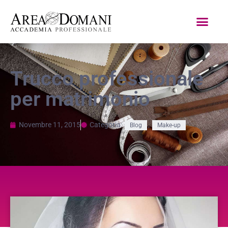
Trucco professionale
per matrimonio
Novembre 11, 2015
Categoria:
,
Blog
Make-up