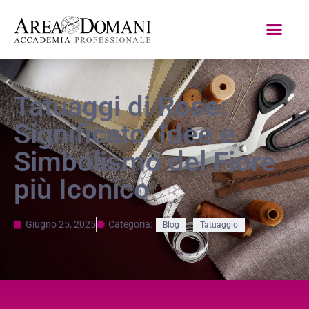
Tatuaggi di Rose:
Significato, Idee e
Simbolismo del Fiore
più Iconico
Giugno 25, 2025
Categoria:
,
Blog
Tatuaggio