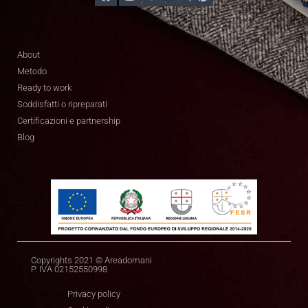
About
Metodo
Ready to work
Soddisfatti o ripreparati
Certificazioni e partnership
Blog
Copyrights 2021 © Areadomani
P. IVA 02152550998
Privacy policy