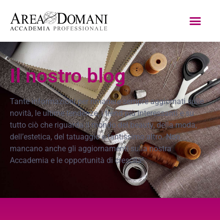
Il nostro blog
Tante informazioni per rimanere sempre aggiornati sulle
novità, le ultime tendenze, i trend più interessanti e su
tutto ciò che riguarda il mondo del beauty, della moda,
dell’estetica, del tatuaggio e tantissimo altro. Non
mancano anche gli aggiornamenti sulla nostra
Accademia e le opportunità di crescita!