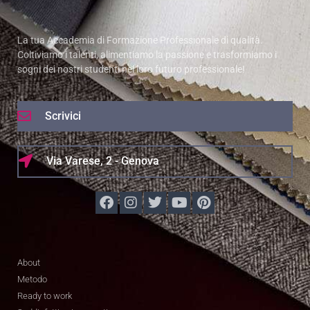
La tua Accademia di Formazione Professionale di qualità.
Coltiviamo i talenti, alimentiamo la passione e trasformiamo i
sogni dei nostri studenti nel loro futuro professionale!
Scrivici
Via Varese, 2 - Genova
About
Metodo
Ready to work