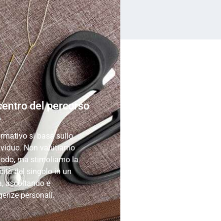
 centro del percorso
e
ormativo si basa sullo
ividuo. Non valutiamo
 modo, ma stimoliamo la
cità del singolo in un
a, ascoltando e
genze personali.