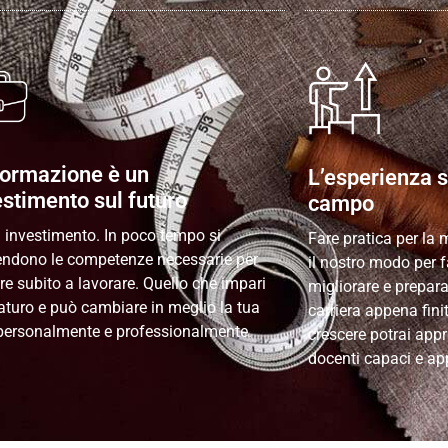
formazione è un
L’esperienza s
estimento sul futuro
campo
n investimento. In poco tempo si
Fare pratica per la 
ndono le competenze necessarie per
il nostro modo per f
are subito a lavorare. Quello che impari
migliorare e prepara
aturo e può cambiare in meglio la tua
carriera appena fini
 personalmente e professionalmente.
crescere potrai appr
docenti capaci e ap