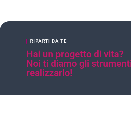
RIPARTI DA TE
Hai un progetto di vita?
Noi ti diamo gli strument
realizzarlo!