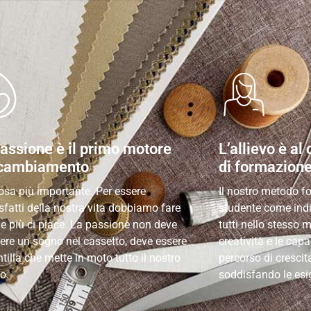
assione è il primo motore
L’allievo è al
 cambiamento
di formazion
cosa più importante. Per essere
Il nostro metodo f
sfatti della nostra vita dobbiamo fare
studente come ind
he più ci piace. La passione non deve
tutti nello stesso
ere un sogno nel cassetto, deve essere
creatività e le capa
ntilla che mette in moto tutto il nostro
percorso di crescit
o.
soddisfando le esi