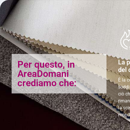
La p
Per questo, in
del
AreaDomani
È la 
crediamo che:
soddi
ciò c
riman
la sci
mond