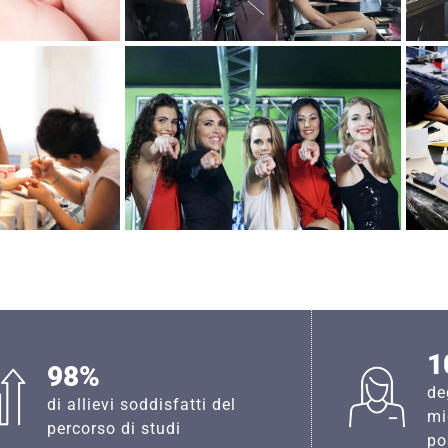
1
98%
de
di allievi soddisfatti del
mi
percorso di studi
po