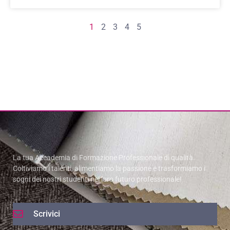
1
2
3
4
5
La tua Accademia di Formazione Professionale di qualità.
Coltiviamo i talenti, alimentiamo la passione e trasformiamo i
sogni dei nostri studenti nel loro futuro professionale!
Scrivici