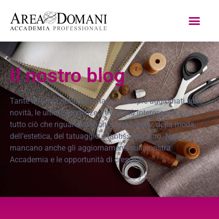
Il nostro blog
Tante informazioni per rimanere sempre aggiornati sulle
novità, le ultime tendenze, i trend più interessanti e su
tutto ciò che riguarda il mondo del beauty, della moda,
dell’estetica, del tatuaggio e tantissimo altro. Non
mancano anche gli aggiornamenti sulla nostra
Accademia e le opportunità di crescita!