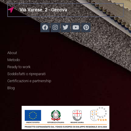
Via Varese, 2 - Genova
About
Metodo
Ready to work
Soddisfatti o ripreparati
Certificazioni e partnership
Blog