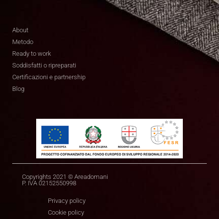
About
Metodo
Ready to work
Soddisfatti o ripreparati
Certificazioni e partnership
Blog
Copyrights 2021 © Areadomani
P. IVA 02152550998
Privacy policy
Cookie policy