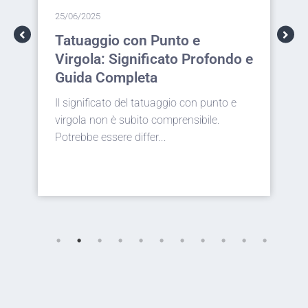
25/06/2025
2
Tatuaggio con Punto e
T
Virgola: Significato Profondo e
I
Guida Completa
p
Il significato del tatuaggio con punto e
E
virgola non è subito comprensibile.
s
Potrebbe essere differ...
d