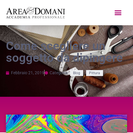
Come scegliere un
soggetto da dipingere
Febbraio 21, 2019
Categoria:
,
Blog
Pittura