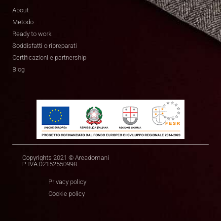
About
Metodo
Ready to work
Soddisfatti o ripreparati
Certificazioni e partnership
Blog
Copyrights 2021 © Areadomani
P. IVA 02152550998
Privacy policy
Cookie policy