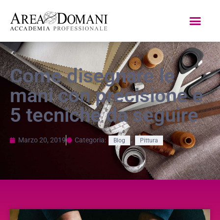
Come disegnare le
mani con precisione e
5 tecniche da seguire
Marzo 20, 2019
Categoria:
,
Blog
Pittura