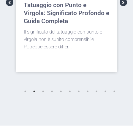
Tatuaggio con Punto e
T
Virgola: Significato Profondo e
I
Guida Completa
p
Il significato del tatuaggio con punto e
E
virgola non è subito comprensibile.
s
Potrebbe essere differ...
d