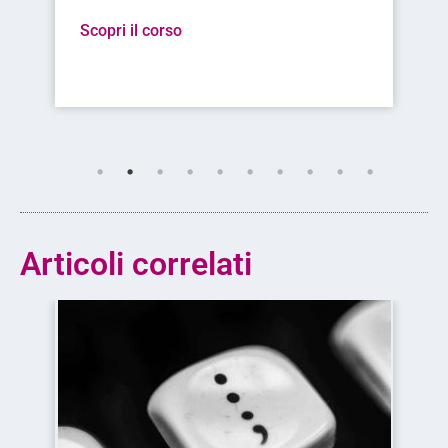
il corso
Scopri il corso
Articoli correlati