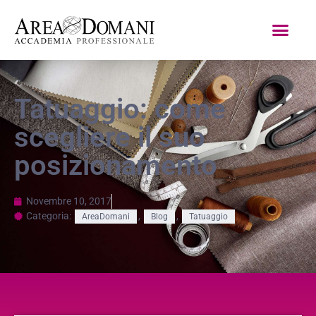
Tatuaggio: come
scegliere il suo
posizionamento
Novembre 10, 2017
Categoria:
,
,
AreaDomani
Blog
Tatuaggio