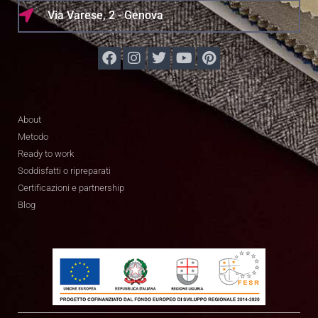
Via Varese, 2 - Genova
About
Metodo
Ready to work
Soddisfatti o ripreparati
Certificazioni e partnership
Blog