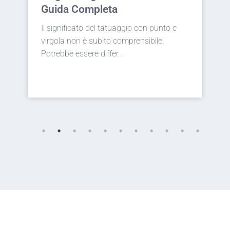
più Iconico
 e
Elegante, intramontabile e ricca di
significati: la rosa tattoo è da sempre una
delle scelte più p...