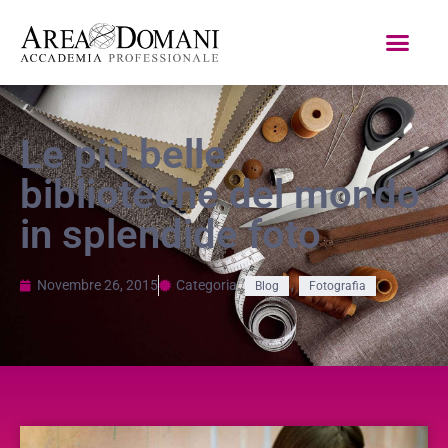
Le più belle
biblioteche del mondo
in splendide foto
Novembre 26, 2015
Categoria:
,
Blog
Fotografia