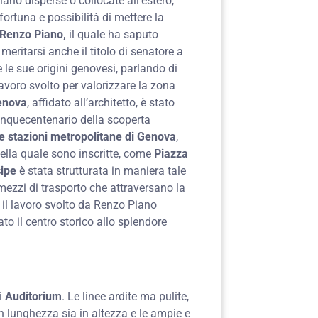
iano disperse o collocate all’estero,
fortuna e possibilità di mettere la
Renzo Piano,
il quale ha saputo
meritarsi anche il titolo di senatore a
 le sue origini genovesi, parlando di
voro svolto per valorizzare la zona
Genova
, affidato all’architetto, è stato
cinquecentenario della scoperta
le stazioni metropolitane di Genova
,
ella quale sono inscritte, come
Piazza
cipe
è stata strutturata in maniera tale
mezzi di trasporto che attraversano la
e il lavoro svolto da Renzo Piano
ato il centro storico allo splendore
li
Auditorium
. Le linee ardite ma pulite,
n lunghezza sia in altezza e le ampie e