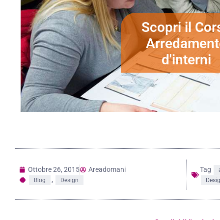
Scopri il Cor
Arredament
d'interni
Ottobre 26, 2015
Areadomani
Tag
,
Blog
Design
Desi