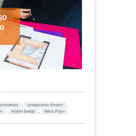
so
o
,
,
architettura
Arredamento d'interni
,
,
gn
Interior Design
Renzo Piano