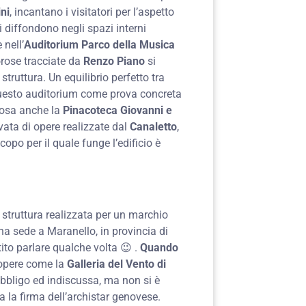
ni
, incantano i visitatori per l’aspetto
diffondono negli spazi interni
 nell’
Auditorium Parco della Musica
gorose tracciate da
Renzo Piano
si
struttura. Un equilibrio perfetto tra
questo auditorium come prova concreta
iosa anche la
Pinacoteca Giovanni e
ata di opere realizzate dal
Canaletto
,
scopo per il quale funge l’edificio è
struttura realizzata per un marchio
ha sede a Maranello, in provincia di
tito parlare qualche volta 😉 .
Quando
opere come la
Galleria del Vento di
’obbligo ed indiscussa, ma non si è
ta la firma dell’archistar genovese.