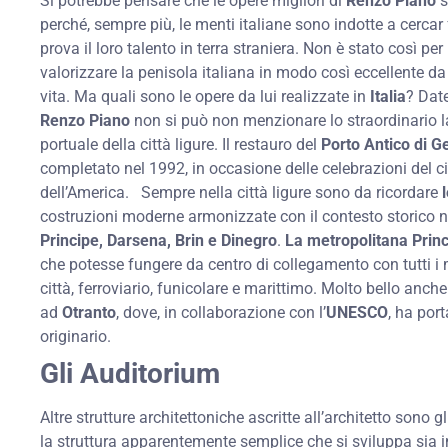
Si potrebbe pensare che le opere migliori di
Renzo Piano
s
perché, sempre più, le menti italiane sono indotte a cercar 
prova il loro talento in terra straniera. Non è stato così per
valorizzare la penisola italiana in modo così eccellente da 
vita. Ma quali sono le opere da lui realizzate in
Italia
? Date
Renzo Piano
non si può non menzionare lo straordinario la
portuale della città ligure. Il restauro del
Porto Antico di 
completato nel 1992, in occasione delle celebrazioni del 
dell’America. Sempre nella città ligure sono da ricordare
costruzioni moderne armonizzate con il contesto storico n
Principe, Darsena, Brin e Dinegro
.
La metropolitana Prin
che potesse fungere da centro di collegamento con tutti i 
città, ferroviario, funicolare e marittimo. Molto bello anch
ad
Otranto
, dove, in collaborazione con l’
UNESCO
, ha port
originario.
Gli Auditorium
Altre strutture architettoniche ascritte all’architetto sono g
la struttura apparentemente semplice che si sviluppa sia i