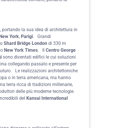
 portando la sua idea di architettura in
New York
,
Parigi
. Grandi
lo
Shard Bridge London
di 330 m
no
New York Times
. Il
Centro George
i
sono diventati edifici le cui soluzioni
igina collegando passato e presente per
futuro. Le realizzazioni architettoniche
opa o in terra americana, ma hanno
Una terra ricca di tradizioni millenarie,
oduttori delle più moderne tecnologie.
ncredibili del
Kansai International