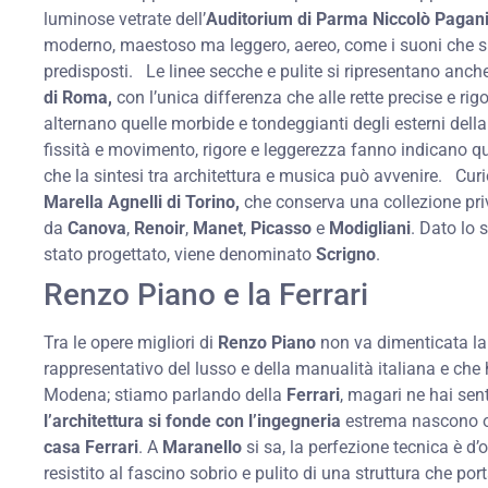
luminose vetrate dell’
Auditorium di Parma Niccolò Pagani
moderno, maestoso ma leggero, aereo, come i suoni che si 
predisposti. Le linee secche e pulite si ripresentano anche
di Roma,
con l’unica differenza che alle rette precise e ri
alternano quelle morbide e tondeggianti degli esterni della 
fissità e movimento, rigore e leggerezza fanno indicano 
che la sintesi tra architettura e musica può avvenire. Cur
Marella Agnelli di Torino,
che conserva una collezione priv
da
Canova
,
Renoir
,
Manet
,
Picasso
e
Modigliani
. Dato lo 
stato progettato, viene denominato
Scrigno
.
Renzo Piano e la Ferrari
Tra le opere migliori di
Renzo Piano
non va dimenticata la 
rappresentativo del lusso e della manualità italiana e che 
Modena; stiamo parlando della
Ferrari
, magari ne hai sen
l’architettura si fonde con l’ingegneria
estrema nascono 
casa Ferrari
. A
Maranello
si sa, la perfezione tecnica è d
resistito al fascino sobrio e pulito di una struttura che por