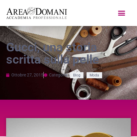
Gucci, una storia
scritta sulla pelle
Ottobre 27, 2015
Categoria:
,
Blog
Moda