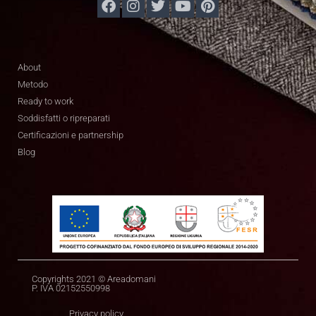
About
Metodo
Ready to work
Soddisfatti o ripreparati
Certificazioni e partnership
Blog
Copyrights 2021 © Areadomani
P. IVA 02152550998
Privacy policy