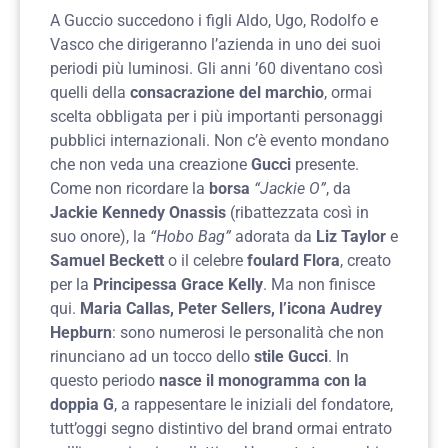
A Guccio succedono i figli Aldo, Ugo, Rodolfo e
Vasco che dirigeranno l’azienda in uno dei suoi
periodi più luminosi. Gli anni ’60 diventano così
quelli della
consacrazione del marchio
, ormai
scelta obbligata per i più importanti personaggi
pubblici internazionali. Non c’è evento mondano
che non veda una creazione
Gucci
presente.
Come non ricordare la
borsa
“Jackie O”
, da
Jackie Kennedy Onassis
(ribattezzata così in
suo onore), la
“Hobo Bag”
adorata da
Liz Taylor
e
Samuel Beckett
o il celebre
foulard Flora
, creato
per la
Principessa Grace Kelly
. Ma non finisce
qui.
Maria Callas, Peter Sellers, l’icona Audrey
Hepburn
: sono numerosi le personalità che non
rinunciano ad un tocco dello
stile Gucci
. In
questo periodo
nasce il monogramma con la
doppia G
, a rappesentare le iniziali del fondatore,
tutt’oggi segno distintivo del brand ormai entrato