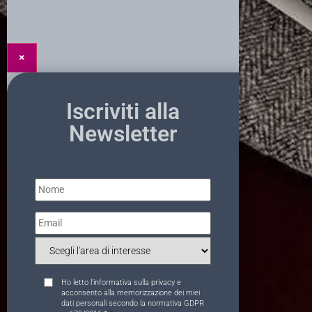
×
Iscriviti alla
Newsletter
Nome
*
Email
*
Interesse
*
Consent
*
Ho letto l’
informativa sulla privacy
e
acconsento alla memorizzazione dei miei
dati personali secondo la normativa GDPR