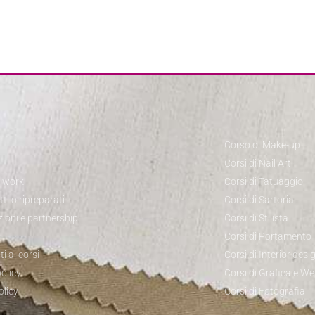
Corso di Make-up
Corsi di Nail Art
o work
Corsi di Tatuaggio
ti o ripreparati
Corsi di Sartoria
zioni e partnership
Corsi di Stilista
Corsi di Portamento
ti ai corsi
Corsi di Interior desi
olicy
Corsi di Grafica e W
olicy
Corsi di Fotografia