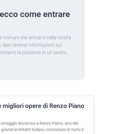
03/09/2020
r: ecco come entrare
Tatuaggi 
davvero?
este comuni che arrivano nella nostra
I tatuaggi per co
 dato diverse informazioni sul
brutti ricordi da
formano la passione in un lavoro.…
però possono rov
e migliori opere di Renzo Piano
 omaggio doveroso a Renzo Piano, uno dei
 grandi architetti italiani, conosciuto in tutto il