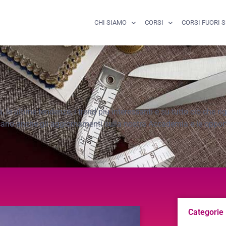
CHI SIAMO
CORSI
CORSI FUORI 
le ultime tendenze, i trend più interessanti e su tutto ciò che r
cano anche gli aggiornamenti sulla nostra Accademia e le opportu
Categorie