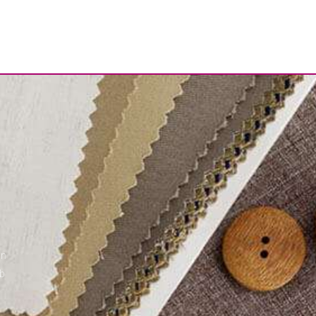
gn
eb