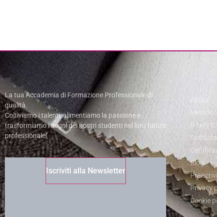
La tua Accademia di Formazione Professionale di
About
qualità.
Metodo
Coltiviamo i talenti, alimentiamo la passione e
Ready t
trasformiamo i sogni dei nostri studenti nel loro futuro
professionale!
Soddisfat
Certifica
Blog
Iscriviti alla Newsletter
Preiscrivi
Privacy p
Cookie p