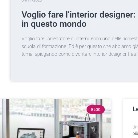
04/11/2020
Voglio fare l’interior designe
in questo mondo
Voglio fare l'arredatore di interni, ecco una delle richi
scuola di formazione. Ed è per questo che abbiamo già
tema, spiegando come diventare interior designer tras
L
BLOG
Un
più