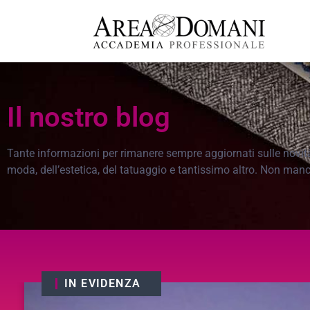
Il nostro blog
Tante informazioni per rimanere sempre aggiornati sulle novità, 
moda, dell’estetica, del tatuaggio e tantissimo altro. Non man
IN EVIDENZA