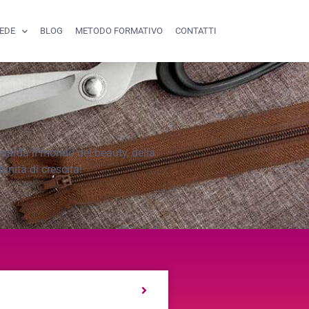
SEDE
BLOG
METODO FORMATIVO
CONTATTI
iguarda il mondo del beauty, della
nità di crescita!