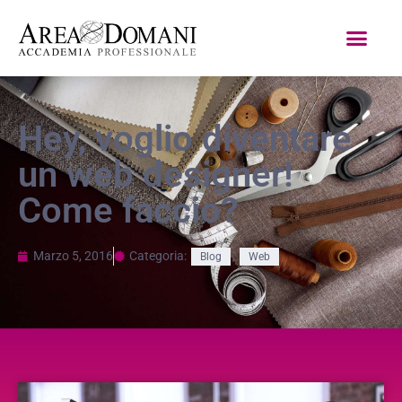
Hey, voglio diventare
un web designer!
Come faccio?
Marzo 5, 2016
Categoria:
,
Blog
Web