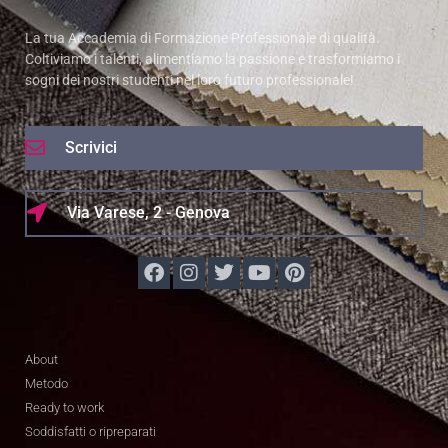
La tua Accademia di Formazione Professionale di qualità.
Coltiviamo i talenti, alimentiamo la passione e trasformiamo i
sogni dei nostri studenti nel loro futuro professionale!
Scrivici
Via Varese, 2 - Genova
About
Metodo
Ready to work
Soddisfatti o ripreparati