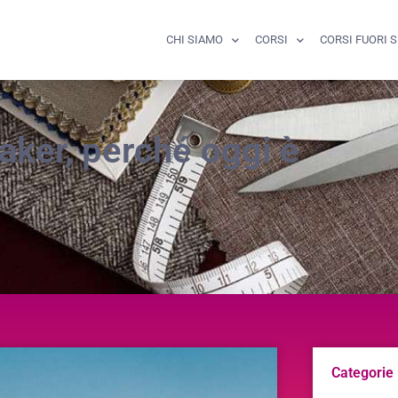
CHI SIAMO
CORSI
CORSI FUORI 
maker, perché oggi è
Categorie