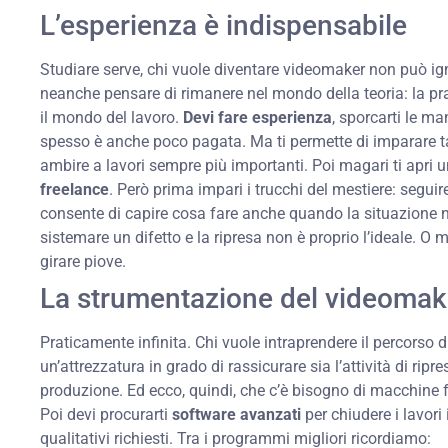
L’esperienza è indispensabile
Studiare serve, chi vuole diventare videomaker non può i
neanche pensare di rimanere nel mondo della teoria: la pr
il mondo del lavoro.
Devi fare esperienza
, sporcarti le ma
spesso è anche poco pagata. Ma ti permette di imparare tan
ambire a lavori sempre più importanti. Poi magari ti apri u
freelance
. Però prima impari i trucchi del mestiere: seguir
consente di capire cosa fare anche quando la situazione 
sistemare un difetto e la ripresa non è proprio l’ideale. O 
girare piove.
La strumentazione del videomak
Praticamente infinita. Chi vuole intraprendere il percorso 
un’attrezzatura in grado di rassicurare sia l’attività di ripr
produzione. Ed ecco, quindi, che c’è bisogno di macchine fot
Poi devi procurarti
software avanzati
per chiudere i lavori 
qualitativi richiesti. Tra i programmi migliori ricordiamo: