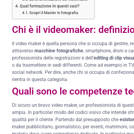
Qual formazione in questi casi?
Scopri il Master in fotografia
Chi è il videomaker: definizi
Il video maker è quella persona che si occupa di gestire, reg
attraverso
macchine fotografiche
, smartphone, droni e cam
professionista delle registrazioni e dell’
editing di clip visua
o da trasmettere in sedi differenti. Come ad esempio in TV, 
social network. Per dire, anche chi si occupa di confezio
rientra in questa categoria.
Quali sono le competenze t
Di sicuro un bravo video maker, un professionista di qu
ampia. In particolar modo del codici visivo che intende sf
qualità per il cliente. Partendo dal presupposto che
esiston
maker pubblicitario, giornalistico, per eventi, matrimoni, c
materia deve avere competenze dedicate. In particolar modo