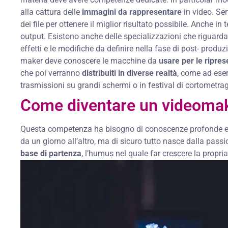
alla cattura delle
immagini da rappresentare
in video. Sen
dei file per ottenere il miglior risultato possibile. Anche in
output. Esistono anche delle specializzazioni che riguardano
effetti e le modifiche da definire nella fase di post- produz
maker deve conoscere le macchine da
usare per le ripres
che poi verranno
distribuiti in diverse realtà
, come ad ese
trasmissioni su grandi schermi o in festival di cortometrag
Come diventare un videoma
Questa competenza ha bisogno di conoscenze profonde e 
da un giorno all’altro, ma di sicuro tutto nasce dalla pass
base di partenza
, l’humus nel quale far crescere la propri