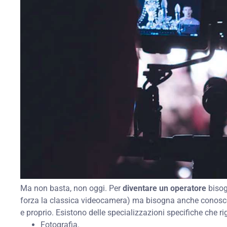
Ma non basta, non oggi. Per
diventare un operatore
bisog
forza la classica videocamera) ma bisogna anche conoscere
e proprio. Esistono delle specializzazioni specifiche che r
Fotografia.