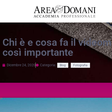
Chi è e cosa fa il video
così importante
Dicembre 24, 2020
Categoria:
,
Blog
Fotografia