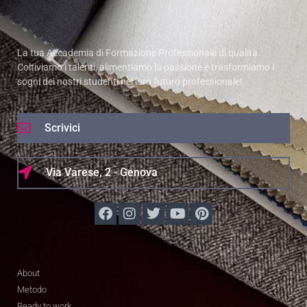
La tua Accademia di Formazione Professionale di qualità.
Coltiviamo i talenti, alimentiamo la passione e trasformiamo i
sogni dei nostri studenti nel loro futuro professionale!
Scrivici
Via Varese, 2 - Genova
About
Metodo
Ready to work