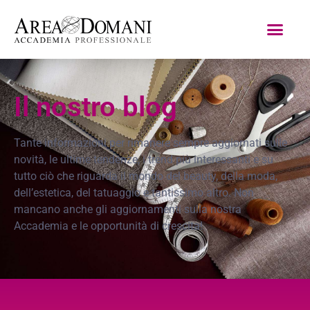
Il nostro blog
Tante informazioni per rimanere sempre aggiornati sulle
novità, le ultime tendenze, i trend più interessanti e su
tutto ciò che riguarda il mondo del beauty, della moda,
dell’estetica, del tatuaggio e tantissimo altro. Non
mancano anche gli aggiornamenti sulla nostra
Accademia e le opportunità di crescita!