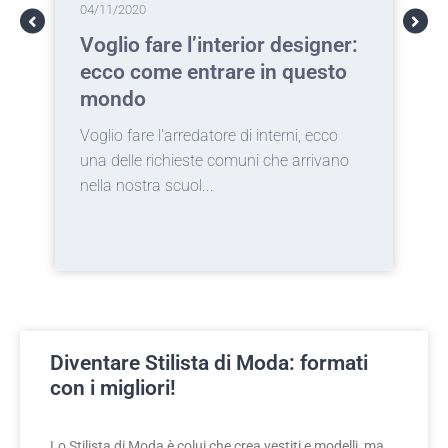
04/11/2020
0
Voglio fare l’interior designer:
T
ecco come entrare in questo
c
mondo
a
Voglio fare l'arredatore di interni, ecco
I
una delle richieste comuni che arrivano
d
nella nostra scuol...
c
Diventare Stilista di Moda: formati
con i migliori!
Lo Stilista di Moda è colui che crea vestiti e modelli, ma