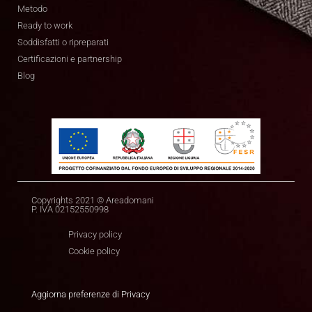
Metodo
Ready to work
Soddisfatti o ripreparati
Certificazioni e partnership
Blog
Copyrights 2021 © Areadomani
P. IVA 02152550998
Privacy policy
Cookie policy
Aggiorna preferenze di Privacy