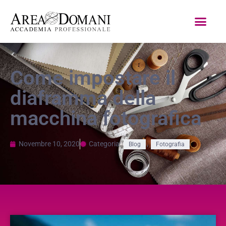
Come impostare il
diaframma della
macchina fotografica
Novembre 10, 2020
Categoria:
,
Blog
Fotografia