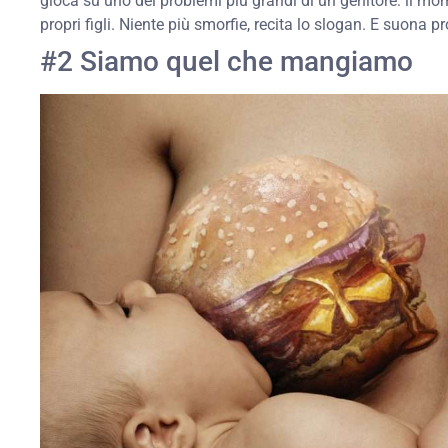
gioca su uno dei problemi più grandi di un genitore: il mo
propri figli. Niente più smorfie, recita lo slogan. E suona p
#2 Siamo quel che mangiamo