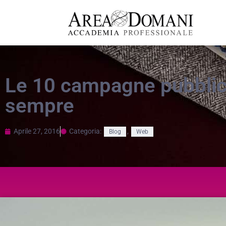
Le 10 campagne pubblicit
sempre
Aprile 27, 2016
Categoria:
,
Blog
Web