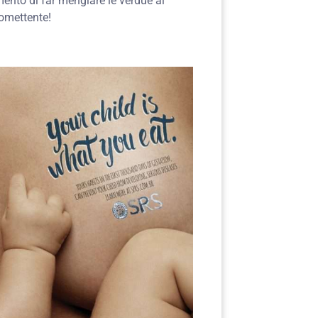
mento di far mengiare le verdue ai
romettente!