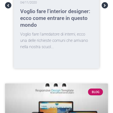
04/11/2020
0
Voglio fare l’interior designer:
T
ecco come entrare in questo
c
mondo
a
Voglio fare l'arredatore di interni, ecco
I
una delle richieste comuni che arrivano
d
nella nostra scuol...
c
BLOG