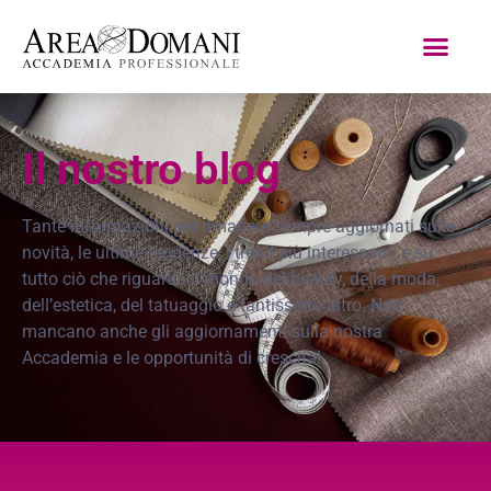
Il nostro blog
Tante informazioni per rimanere sempre aggiornati sulle
novità, le ultime tendenze, i trend più interessanti e su
tutto ciò che riguarda il mondo del beauty, della moda,
dell’estetica, del tatuaggio e tantissimo altro. Non
mancano anche gli aggiornamenti sulla nostra
Accademia e le opportunità di crescita!