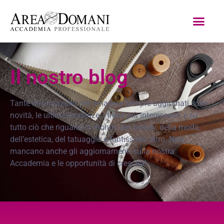
Il nostro blog
Tante informazioni per rimanere sempre aggiornati sulle
novità, le ultime tendenze, i trend più interessanti e su
tutto ciò che riguarda il mondo del beauty, della moda,
dell’estetica, del tatuaggio e tantissimo altro. Non
mancano anche gli aggiornamenti sulla nostra
Accademia e le opportunità di crescita!