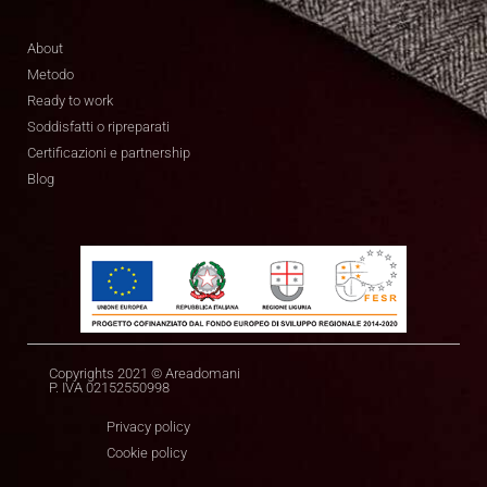
About
Metodo
Ready to work
Soddisfatti o ripreparati
Certificazioni e partnership
Blog
Copyrights 2021 © Areadomani
P. IVA 02152550998
Privacy policy
Cookie policy