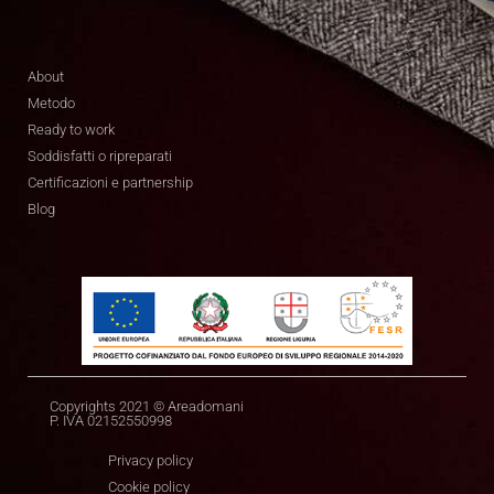
About
Metodo
Ready to work
Soddisfatti o ripreparati
Certificazioni e partnership
Blog
Copyrights 2021 © Areadomani
P. IVA 02152550998
Privacy policy
Cookie policy