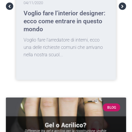
04/11/2020
0
Voglio fare l’interior designer:
T
ecco come entrare in questo
c
mondo
a
Voglio fare l'arredatore di interni, ecco
I
una delle richieste comuni che arrivano
d
nella nostra scuol...
c
BLOG