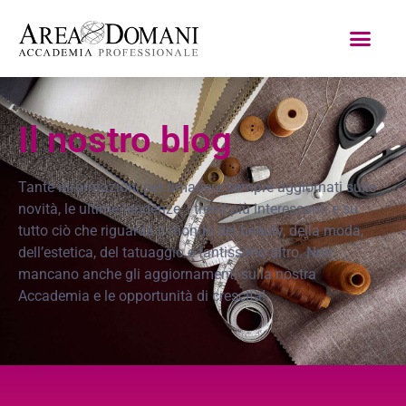
Il nostro blog
Tante informazioni per rimanere sempre aggiornati sulle
novità, le ultime tendenze, i trend più interessanti e su
tutto ciò che riguarda il mondo del beauty, della moda,
dell’estetica, del tatuaggio e tantissimo altro. Non
mancano anche gli aggiornamenti sulla nostra
Accademia e le opportunità di crescita!