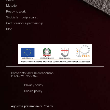
Metodo
Ready to work
Soddisfatti o ripreparati
Certificazioni e partnership
Blog
Copyrights 2021 © Areadomani
P. IVA 02152550998
Privacy policy
Cookie policy
Aggiorna preferenze di Privacy