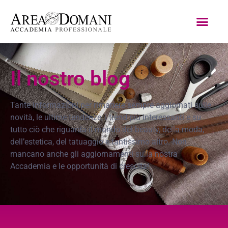
Il nostro blog
Tante informazioni per rimanere sempre aggiornati sulle
novità, le ultime tendenze, i trend più interessanti e su
tutto ciò che riguarda il mondo del beauty, della moda,
dell’estetica, del tatuaggio e tantissimo altro. Non
mancano anche gli aggiornamenti sulla nostra
Accademia e le opportunità di crescita!