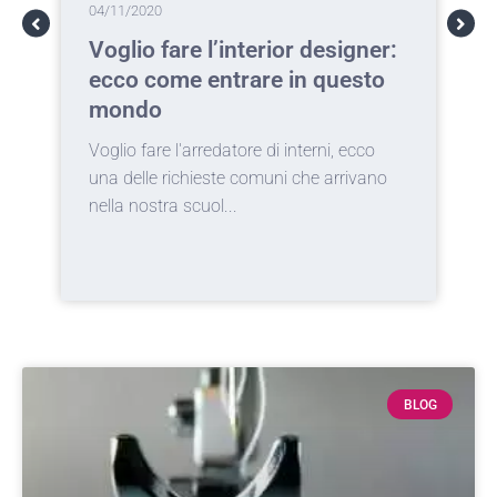
04/11/2020
0
Voglio fare l’interior designer:
T
ecco come entrare in questo
c
mondo
a
Voglio fare l'arredatore di interni, ecco
I
una delle richieste comuni che arrivano
d
nella nostra scuol...
c
BLOG