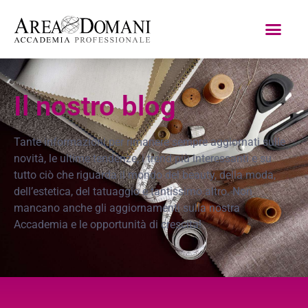
Il nostro blog
Tante informazioni per rimanere sempre aggiornati sulle
novità, le ultime tendenze, i trend più interessanti e su
tutto ciò che riguarda il mondo del beauty, della moda,
dell’estetica, del tatuaggio e tantissimo altro. Non
mancano anche gli aggiornamenti sulla nostra
Accademia e le opportunità di crescita!