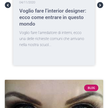
04/11/2020
0
Voglio fare l’interior designer:
T
ecco come entrare in questo
c
mondo
a
Voglio fare l'arredatore di interni, ecco
I
una delle richieste comuni che arrivano
d
nella nostra scuol...
c
BLOG