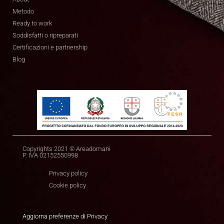
Metodo
Ready to work
Soddisfatti o ripreparati
Certificazioni e partnership
Blog
Copyrights 2021 © Areadomani
P. IVA 02152550998
Privacy policy
Cookie policy
Aggiorna preferenze di Privacy