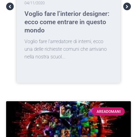
04/11/2020
0
Voglio fare l’interior designer:
T
ecco come entrare in questo
c
mondo
a
Voglio fare l'arredatore di interni, ecco
I
una delle richieste comuni che arrivano
d
nella nostra scuol...
c
AREADOMANI