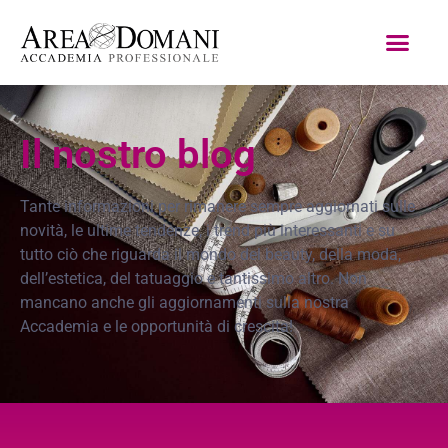
Il nostro blog
Tante informazioni per rimanere sempre aggiornati sulle
novità, le ultime tendenze, i trend più interessanti e su
tutto ciò che riguarda il mondo del beauty, della moda,
dell’estetica, del tatuaggio e tantissimo altro. Non
mancano anche gli aggiornamenti sulla nostra
Accademia e le opportunità di crescita!