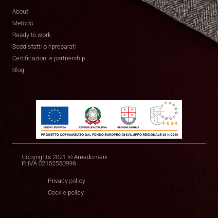
About
Metodo
Ready to work
Soddisfatti o ripreparati
Certificazioni e partnership
Blog
Copyrights 2021 © Areadomani
P. IVA 02152550998
Privacy policy
Cookie policy