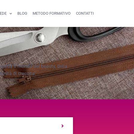
SEDE
BLOG
METODO FORMATIVO
CONTATTI
iguarda il mondo del beauty, della
nità di crescita!