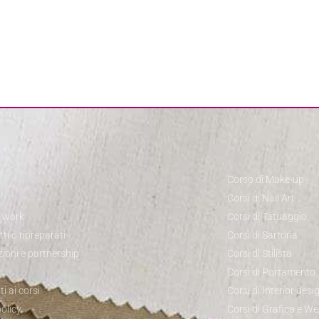
Corso di Make-up
Corsi di Nail Art
o work
Corsi di Tatuaggio
ti o ripreparati
Corsi di Sartoria
zioni e partnership
Corsi di Stilista
Corsi di Portamento
ti ai corsi
Corsi di Interior desi
olicy
Corsi di Grafica e W