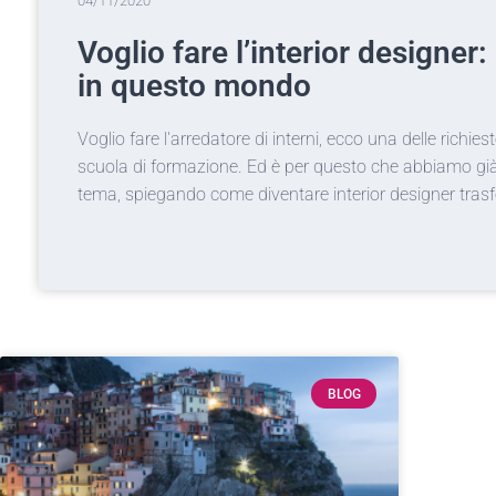
04/11/2020
Voglio fare l’interior designe
in questo mondo
Voglio fare l'arredatore di interni, ecco una delle richi
scuola di formazione. Ed è per questo che abbiamo già
tema, spiegando come diventare interior designer tras
BLOG