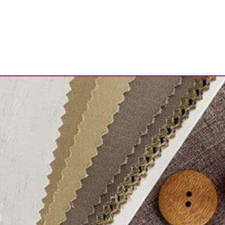
gn
eb