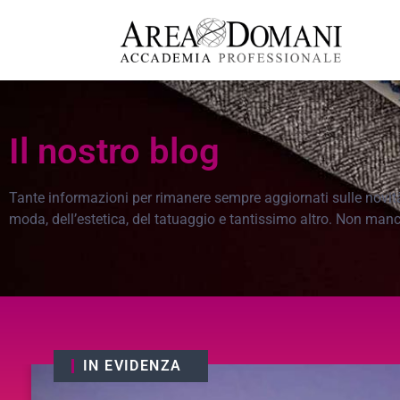
Il nostro blog
Tante informazioni per rimanere sempre aggiornati sulle novità, 
moda, dell’estetica, del tatuaggio e tantissimo altro. Non man
IN EVIDENZA