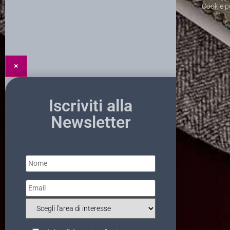
Cookie p
×
Iscriviti alla
Newsletter
Nome
*
Email
*
Interesse
*