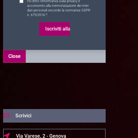
Consent
*
Ho letto l’
informativa sulla privacy
e
acconsento alla memorizzazione dei miei
dati personali secondo la normativa GDPR
n. 679/2016.*
*
Close
Scrivici
Via Varese, 2 - Genova