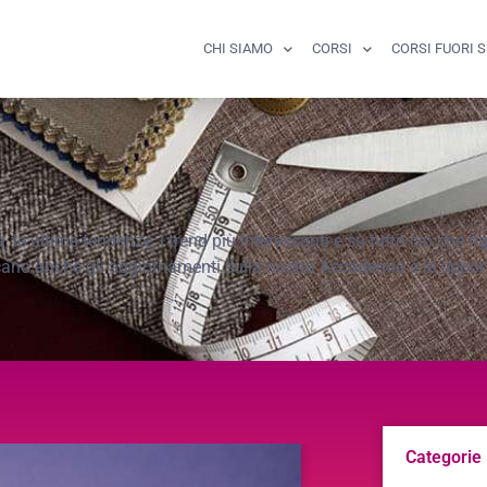
CHI SIAMO
CORSI
CORSI FUORI 
le ultime tendenze, i trend più interessanti e su tutto ciò che r
cano anche gli aggiornamenti sulla nostra Accademia e le opportu
Categorie