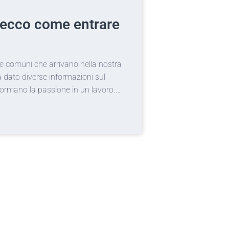
03/09/2020
r: ecco come entrare
Tatuaggi 
davvero?
este comuni che arrivano nella nostra
I tatuaggi per co
 dato diverse informazioni sul
brutti ricordi da
formano la passione in un lavoro.…
però possono rov