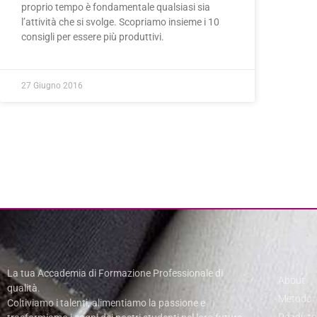
proprio tempo è fondamentale qualsiasi sia
l’attività che si svolge. Scopriamo insieme i 10
consigli per essere più produttivi.
27 Giugno 2016
La tua Accademia di Formazione Professionale di
About
qualità.
Metodo
Coltiviamo i talenti, alimentiamo la passione e