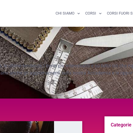
CHI SIAMO
CORSI
CORSI FUORI 
le ultime tendenze, i trend più interessanti e su tutto ciò che r
cano anche gli aggiornamenti sulla nostra Accademia e le opportu
Categorie