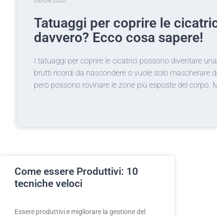
15/03/2019
rici, funzionano
Attrezz
profess
 una risorsa fondamentale per chi ha
Sei alle prime
dei piccoli segni antiestetici. Che
l'attrezzatura
 Molti preferiscono fare dei…
cui intraprend
Come essere Produttivi: 10
tecniche veloci
Essere produttivi e migliorare la gestione del