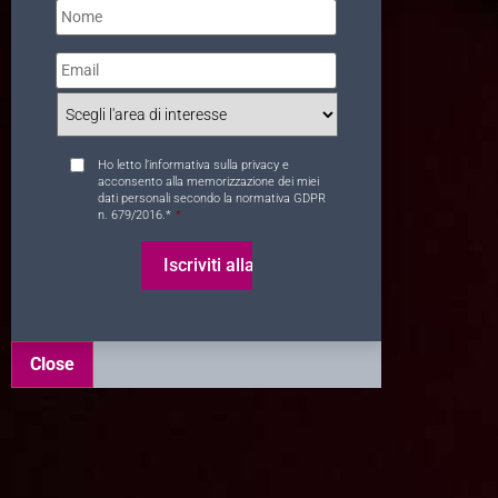
Email
*
Interesse
*
Consent
*
Ho letto l’
informativa sulla privacy
e
acconsento alla memorizzazione dei miei
dati personali secondo la normativa GDPR
n. 679/2016.*
*
Close