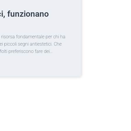
atura per studio fotografico
ionale: cosa serve per iniziare?
 armi o sei un fotografo con buone ambizioni? Vuoi sapere qual è
 per studio fotografico necessaria a realizzare la tua prima sala d
ere la tua attività lavorativa in maniera seria? La domanda è…