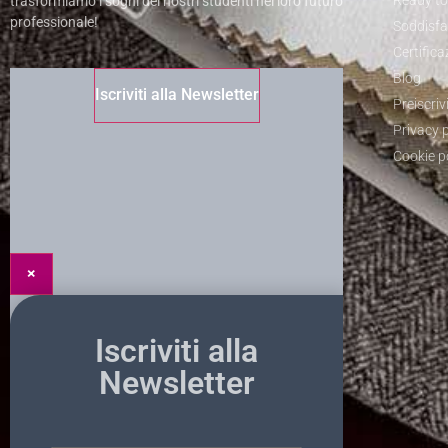
Ready t
trasformiamo i sogni dei nostri studenti nel loro futuro
professionale!
Soddisfat
Certifica
Blog
Iscriviti alla Newsletter
Preiscrivi
Privacy p
Cookie p
×
Iscriviti alla
Newsletter
Nome
*