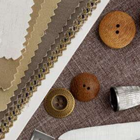
gn
eb