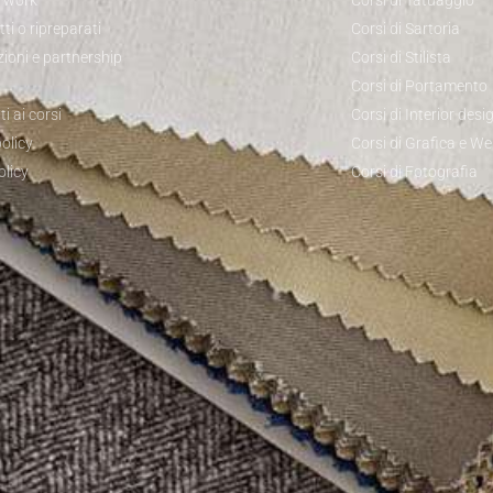
o work
Corsi di Tatuaggio
ti o ripreparati
Corsi di Sartoria
zioni e partnership
Corsi di Stilista
Corsi di Portamento
ti ai corsi
Corsi di Interior desi
olicy
Corsi di Grafica e W
olicy
Corsi di Fotografia