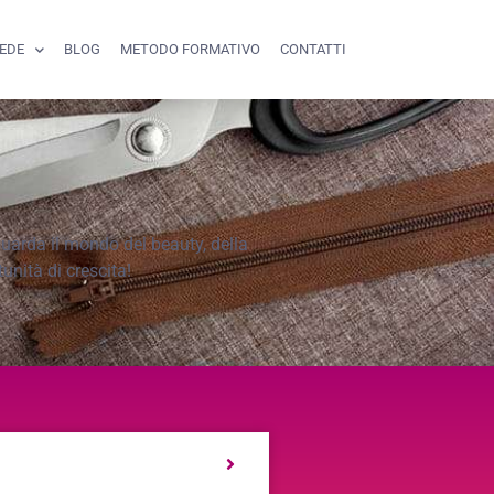
SEDE
BLOG
METODO FORMATIVO
CONTATTI
iguarda il mondo del beauty, della
nità di crescita!