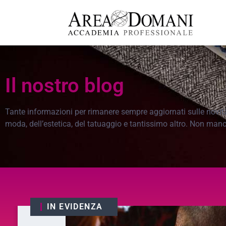
Il nostro blog
Tante informazioni per rimanere sempre aggiornati sulle novità, 
moda, dell’estetica, del tatuaggio e tantissimo altro. Non man
IN EVIDENZA