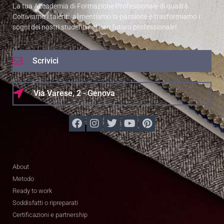
La tua Accademia di Formazione Professionale di qualità.
Coltiviamo i talenti, alimentiamo la passione e trasformiamo i
sogni dei nostri studenti nel loro futuro professionale!
Scrivici
Via Varese, 2 - Genova
About
Metodo
Ready to work
Soddisfatti o ripreparati
Certificazioni e partnership