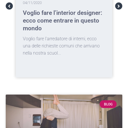
04/11/2020
0
Voglio fare l’interior designer:
T
ecco come entrare in questo
c
mondo
a
Voglio fare l'arredatore di interni, ecco
I
una delle richieste comuni che arrivano
d
nella nostra scuol...
c
BLOG