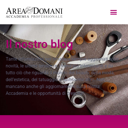
Il nostro blog
Tante informazioni per rimanere sempre aggiornati sulle
novità, le ultime tendenze, i trend più interessanti e su
tutto ciò che riguarda il mondo del beauty, della moda,
dell’estetica, del tatuaggio e tantissimo altro. Non
mancano anche gli aggiornamenti sulla nostra
Accademia e le opportunità di crescita!