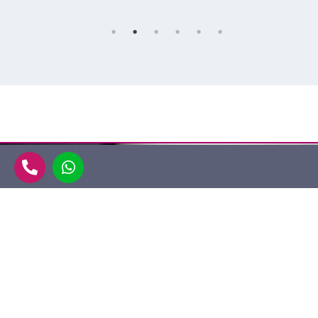
La tua Accademia di Formazione Professionale di qualità.
Coltiviamo i talenti, alimentiamo la passione e trasformiamo i
sogni dei nostri studenti nel loro futuro professionale!
Scrivici