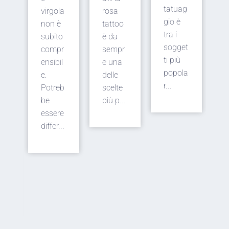
t
tatuag
virgola
rosa
s
gio è
non è
tattoo
t
to
tra i
subito
è da
p
sogget
compr
sempr
,
o
ti più
ensibil
e una
a
popola
e.
delle
n
r...
Potreb
scelte
c
z
be
più p...
d
essere
s
differ...
r
o
o