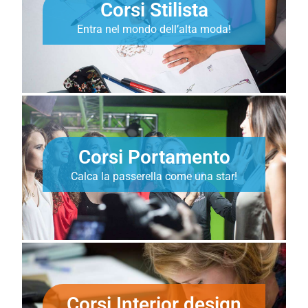
Corsi Stilista
Entra nel mondo dell’alta moda!
Corsi Portamento
Calca la passerella come una star!
Corsi Interior design