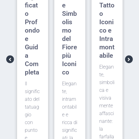
u
ficat
e
Tatto
 e
o
Simb
o
m
Prof
olis
Iconi
ondo
mo
co e
e
del
Intra
Guid
Fiore
mont
o
a
più
abile
Com
Iconi
Elegan
pleta
co
te,
simboli
Il
Elegan
Il
i
ca e
signific
te,
t
visiva
ato del
intram
g
e
mente
tatuag
ontabil
t
affasci
gio
e e
s
nante:
con
ricca di
t
l
la
punto
signific
farfalla
e
ati: la
e