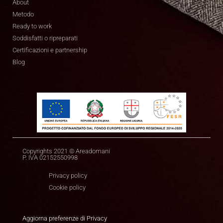
About
Metodo
Ready to work
Soddisfatti o ripreparati
Certificazioni e partnership
Blog
Copyrights 2021 © Areadomani
P. IVA 02152550998
Privacy policy
Cookie policy
Aggiorna preferenze di Privacy