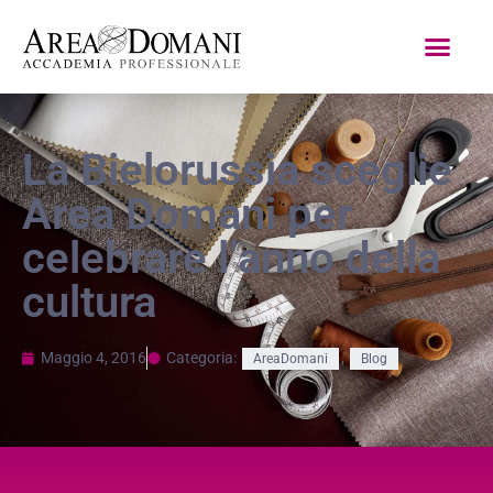
La Bielorussia sceglie
Area Domani per
celebrare l’anno della
cultura
Maggio 4, 2016
Categoria:
,
AreaDomani
Blog