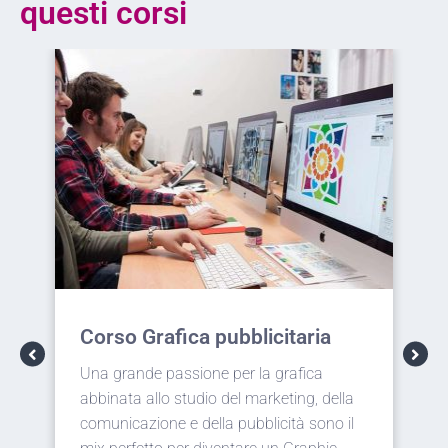
questi corsi
citaria
Corso Web design
grafica
Racchiudere in un unico progetto user
eting, della
experience, comunicazione visiva,
cità sono il
immagine del brand è il compito del Web