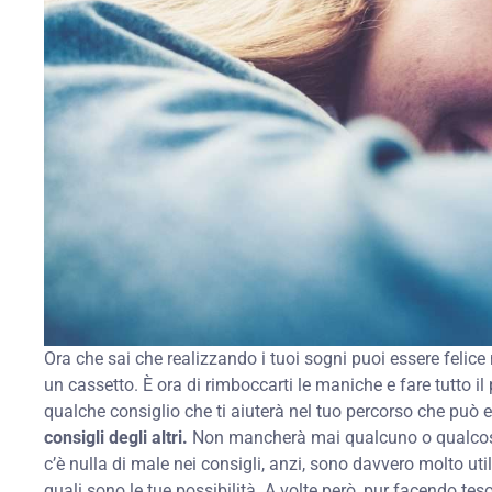
Ora che sai che realizzando i tuoi sogni puoi essere felice 
un cassetto. È ora di rimboccarti le maniche e fare tutto il 
qualche consiglio che ti aiuterà nel tuo percorso che può 
consigli degli altri.
Non mancherà mai qualcuno o qualcosa
c’è nulla di male nei consigli, anzi, sono davvero molto ut
quali sono le tue possibilità. A volte però, pur facendo tesor