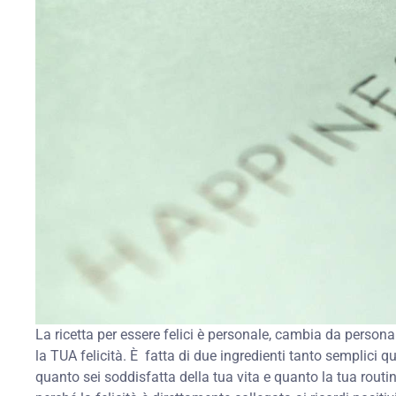
La ricetta per essere felici è personale, cambia da persona 
la TUA felicità. È fatta di due ingredienti tanto semplici
quanto sei soddisfatta della tua vita e quanto la tua routin