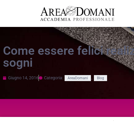
Come essere felici reali
sogni
Giugno 14, 2016
Categoria:
,
AreaDomani
Blog