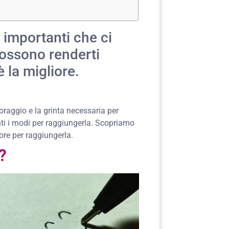
ù importanti che ci
possono renderti
è la migliore.
coraggio e la grinta necessaria per
tanti i modi per raggiungerla. Scopriamo
iore per raggiungerla.
à?