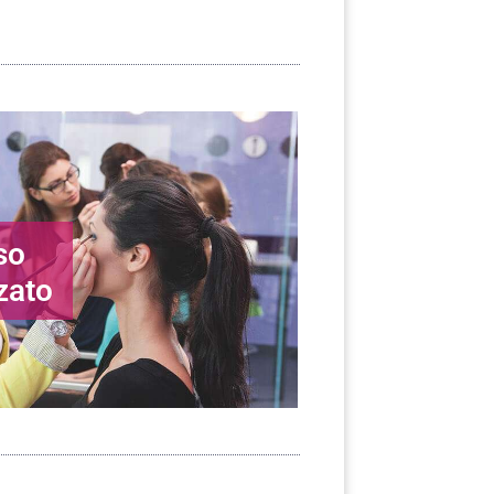
so
zato