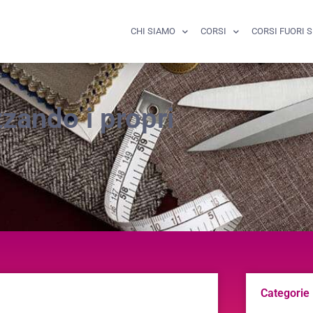
CHI SIAMO
CORSI
CORSI FUORI 
zzando i propri
Categorie