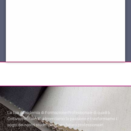
La tua Accademia di Formazione Professionale di qualità.
Coltiviamo i talenti, alimentiamo la passione e trasformiamo i
sogni dei nostri studenti nel loro futuro professionale!